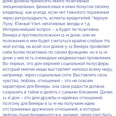
доме должна приносить много позитивных
эмоциональных, финансовых и иных бонусов своему
владельцу, как всегда, если нет тяжелого поражения
через ретроградность, аспекты вредителей, Черную
Луну, Южный Узел, негативные звезды и т.д.
Интереснейший вопрос – а будет ли позитивна
Венера в противоположном 11-м доме, или ее
положение в нем будет считаться крайне слабым. На
мой взгляд, на всей оси домов 5-11 Венера проявляет
себя более позитивно по своим функциям, но в 11-м
доме у нее есть очевидные неадекватные проявления.
Во-первых, это дом верхней социальной полусферы,
который многие вещи выставляет напоказ всему миру,
например, через социальные сети. Выставлять свои
чувства, любовь, отношения – это не совсем
характерно для Венеры, она свои радости должна
сохранять в тайне и делить с самыми близкими. Далее,
11-й дом – это дом дружбы и идейных отношений,
поэтому для Венеры в 11-м мы получаем идею
отстраненных дружеских отношений, в которых
любовь трансформируется и, видимо, перестает быть