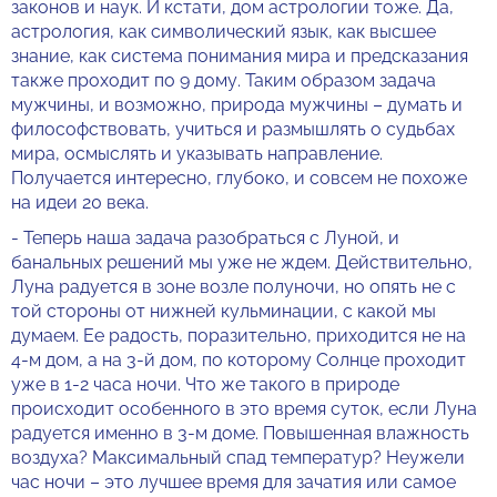
законов и наук. И кстати, дом астрологии тоже. Да,
астрология, как символический язык, как высшее
знание, как система понимания мира и предсказания
также проходит по 9 дому. Таким образом задача
мужчины, и возможно, природа мужчины – думать и
философствовать, учиться и размышлять о судьбах
мира, осмыслять и указывать направление.
Получается интересно, глубоко, и совсем не похоже
на идеи 20 века.
- Теперь наша задача разобраться с Луной, и
банальных решений мы уже не ждем. Действительно,
Луна радуется в зоне возле полуночи, но опять не с
той стороны от нижней кульминации, с какой мы
думаем. Ее радость, поразительно, приходится не на
4-м дом, а на 3-й дом, по которому Солнце проходит
уже в 1-2 часа ночи. Что же такого в природе
происходит особенного в это время суток, если Луна
радуется именно в 3-м доме. Повышенная влажность
воздуха? Максимальный спад температур? Неужели
час ночи – это лучшее время для зачатия или самое