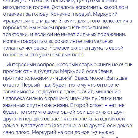
Очевидно, что есть, поскольку центр мышления
находится в голове. Осталось вспомнить, какой дом
отвечает за голову. Конечно, первый. Меркурий
«радуется» в 1-м доме. Значит, для этого положения в
гороскопе мы можем применять позитивные
трактовки, и если он не имеет сильных поражений,
можем говорить о высоких интеллектуальных
талантах человека. Человек склонен думать своей
головой, и это уже немалый плюс.
- Интересный вопрос, который старые книги не очень
проясняют – а будет ли Меркурий ослаблен в
противоположном 7-м доме? Здесь может быть два
ответа. Первый - да, будет, потому что он в зоне
зависимости от других людей, значит, мышление
человека сильно окрашено мнением публики или
значимых спутников жизни. Второй ответ – нет, не
будет, потому что дома одной оси дополняют друг
друга, и нередко бывает, что планета на одной оси
домов чувствует себя хорошо, а на другой оси домов
явно плохо. Меркурий на оси домов 1-7 нужно