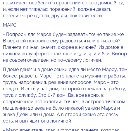
позитивен, особенно в сравнении с осью домов 6-12,
и, если нет тяжелых поражений, должен давать
везение через детей, друзей, покровителей.
МАРС
- Вопросы для Марса будем задавать точно такие же.
В верхней половине ему радоваться или в нижней?
Планета личная, значит, скорее в нижней. Из домов в
нижней полусфере остается 2-й, 3-й, 4-й и 6-й. Выбор
не совсем очевиден, но по-своему логичен.
В доме денег и в доме семьи едва ли место Марсу, тем
более, радость. Марс – это планета мужчин и работы,
труда, напряжения, решения вопросов. Марс – это
солдат. И есть у нас дом, который отвечает за работу,
труд и службу. Это 6-й дом. Да, все верно, в
современной астрологии, точнее, в астрологическом
мышлении 20 века не было никакой увязки Марса и
знака Девы или 6 дома. А в старой схеме эта связь
есть, и выглядит она логичной.
- Марс вредитель, злая и суровая планета, которая