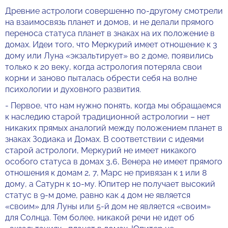
Древние астрологи совершенно по-другому смотрели
на взаимосвязь планет и домов, и не делали прямого
переноса статуса планет в знаках на их положение в
домах. Идеи того, что Меркурий имеет отношение к 3
дому или Луна «экзальтирует» во 2 доме, появились
только к 20 веку, когда астрология потеряла свои
корни и заново пыталась обрести себя на волне
психологии и духовного развития.
- Первое, что нам нужно понять, когда мы обращаемся
к наследию старой традиционной астрологии – нет
никаких прямых аналогий между положением планет в
знаках Зодиака и Домах. В соответствии с идеями
старой астрологи, Меркурий не имеет никакого
особого статуса в домах 3,6, Венера не имеет прямого
отношения к домам 2, 7, Марс не привязан к 1 или 8
дому, а Сатурн к 10-му. Юпитер не получает высокий
статус в 9-м доме, равно как 4 дом не является
«своим» для Луны или 5-й дом не является «своим»
для Солнца. Тем более, никакой речи не идет об