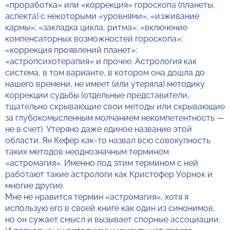
«проработка» или «коррекция» гороскопа (планеты,
аспекта) с некоторыми «уровнями»; «изживание
кармы»; «закладка цикла, ритма»; «включение
компенсаторных возможностей гороскопа»;
«коррекция проявлений планет»;
«астропсихотерапия» и прочее. Астрология как
система, в том варианте, в котором она дошла до
нашего времени, не имеет (или утеряла) методику
коррекции судьбы (отдельные представители,
тщательно скрывающие свои методы или скрывающие
за глубокомысленным молчанием некомпетентность —
не в счет). Утеряно даже единое название этой
области. Ян Кефер как-то назвал всю совокупность
таких методов неоднозначным термином
«астромагия». Именно под этим термином с ней
работают такие астрологи как Кристофер Уорнок и
многие другие.
Мне не нравится термин «астромагия», хотя я
использую его в своей книге как один из синонимов,
но он сужает смысл и вызывает спорные ассоциации.