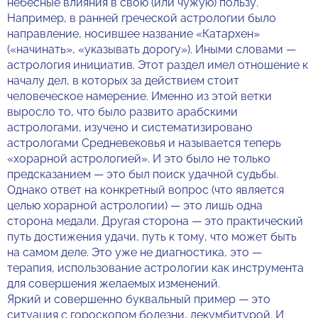
небесные влияния в свою (или чужую) пользу.
Например, в ранней греческой астрологии было
направление, носившее название «Катархен»
(«начинать», «указывать дорогу»). Иными словами —
астрология инициатив. Этот раздел имел отношение к
началу дел, в которых за действием стоит
человеческое намерение. Именно из этой ветки
выросло то, что было развито арабскими
астрологами, изучено и систематизировано
астрологами Средневековья и называется теперь
«хорарной астрологией». И это было не только
предсказанием — это был поиск удачной судьбы.
Однако ответ на конкретный вопрос (что является
целью хорарной астрологии) — это лишь одна
сторона медали. Другая сторона — это практический
путь достижения удачи, путь к тому, что может быть
на самом деле. Это уже не диагностика, это —
терапия, использование астрологии как инструмента
для совершения желаемых изменений.
Яркий и совершенно буквальный пример — это
ситуация с гороскопом болезни, декумбитурой. И