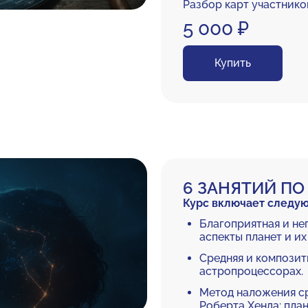
Разбор карт участнико
5 000 ₽
Купить
6 ЗАНЯТИЙ ПО 
Курс включает следу
Благоприятная и не
аспекты планет и их
Средняя и композит
астропроцессорах.
Метод наложения ср
Роберта Хенда: пла