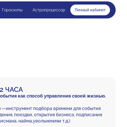
Гороскопы
Астропроцессор
Личный кабинет
2 ЧАСА
обытия как способ управления своей жизнью.
я —инструмент подбора времени для события
дения, поездки, открытия бизнеса, подписания
исмана, найма,увольненияи т.д.)