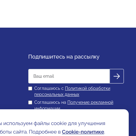
Подпишитесь на рассылку
Соглашаюсь с
Политикой обработки
персональных данных
Соглашаюсь на
Получение рекламной
информации
 используем файлы cookie для улучшения
ой информации
Договор оферты
Cookie-политика
боты сайта. Подробнее в
Cookie-политике
.