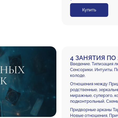
Купить
4 ЗАНЯТИЯ ПО 
Введение. Типизация л
РНЫХ
Сенсорики. Интуиты. П
колоде.
 К
Отношения между Прид
родственные, зеркальн
миражные, суперэго, к
подконтрольный. Схемы
Придворные арканы Тар
Новые отношения. Прич