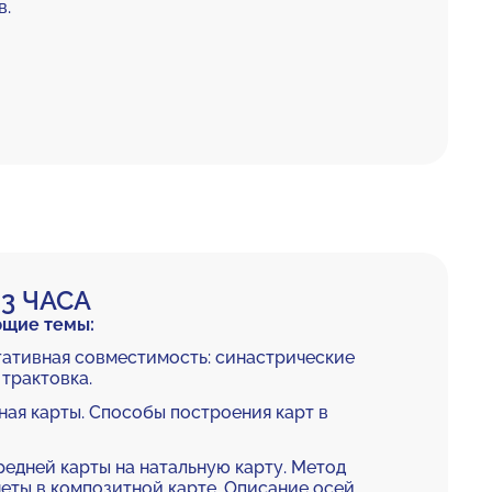
в.
3 ЧАСА
ющие темы:
гативная совместимость: cинастрические
 трактовка.
ная карты. Способы построения карт в
едней карты на натальную карту. Метод
неты в композитной карте. Описание осей.