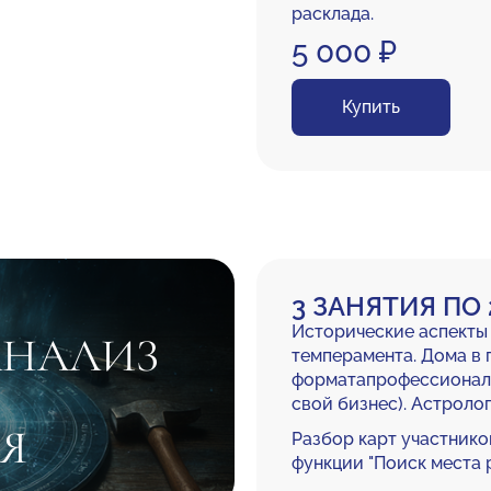
расклада.
5 000 ₽
Купить
3 ЗАНЯТИЯ ПО 
Исторические аспекты
АНАЛИЗ
темперамента. Дома в
форматапрофессиональн
свой бизнес). Астроло
Я
Разбор карт участнико
функции "Поиск места 