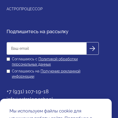
АСТРОПРОЦЕССОР
Подпишитесь на рассылку
Соглашаюсь с
Политикой обработки
персональных данных
Соглашаюсь на
Получение рекламной
информации
+7 (931) 107-19-18
info@astrolog.school
Политика обработки персональных данных
Мы используем файлы cookie для
Согласие на получение рекламной информации
Договор оферты