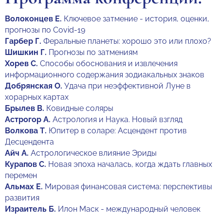
Волоконцев Е.
Ключевое затмение - история, оценки,
прогнозы по Covid-19
Гарбер Г.
Феральные планеты: хорошо это или плохо?
Шишкин Г.
Прогнозы по затмениям
Хорев С.
Способы обоснования и извлечения
информационного содержания зодиакальных знаков
Добрянская О.
Удача при неэффективной Луне в
хорарных картах
Брылев В.
Ковидные соляры
Астрогор А.
Астрология и Наука. Новый взгляд
Волкова Т.
Юпитер в соларе: Асцендент против
Десцендента
Айч А.
Астрологическое влияние Эриды
Курапов С.
Новая эпоха началась, когда ждать главных
перемен
Альмах Е.
Мировая финансовая система: перспективы
развития
Израитель Б.
Илон Маск - международный человек